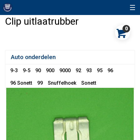
Clip uitlaatrubber
0
Auto onderdelen
9-3
9-5
90
900
9000
92
93
95
96
96 Sonett
99
Snuffelhoek
Sonett