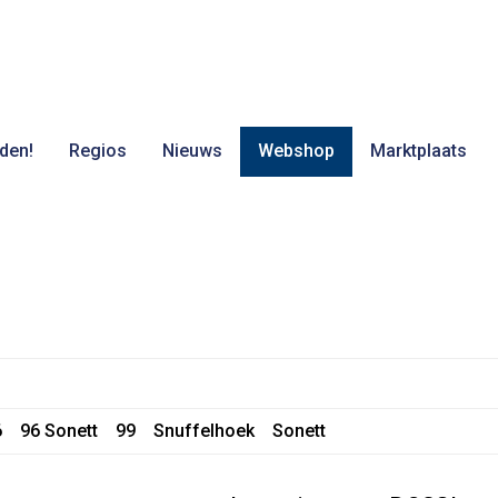
den!
Regios
Nieuws
Webshop
Marktplaats
6
96 Sonett
99
Snuffelhoek
Sonett