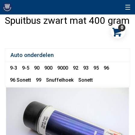
Spuitbus zwart mat 400 gram
0
Auto onderdelen
9-3
9-5
90
900
9000
92
93
95
96
96 Sonett
99
Snuffelhoek
Sonett