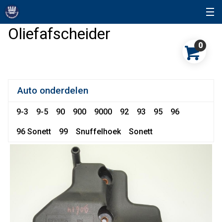
Oliefafscheider
0
Auto onderdelen
9-3
9-5
90
900
9000
92
93
95
96
96 Sonett
99
Snuffelhoek
Sonett