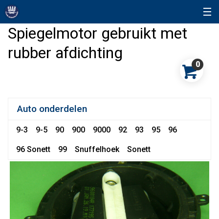
Spiegelmotor gebruikt met
rubber afdichting
0
Auto onderdelen
9-3
9-5
90
900
9000
92
93
95
96
96 Sonett
99
Snuffelhoek
Sonett