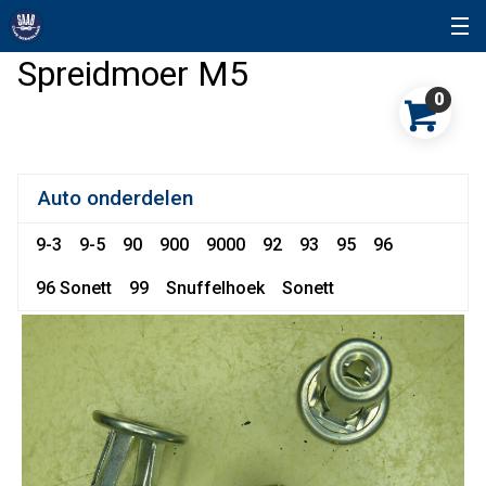
Spreidmoer M5
0
Auto onderdelen
9-3
9-5
90
900
9000
92
93
95
96
96 Sonett
99
Snuffelhoek
Sonett