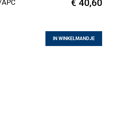
€ 40,60
o/APC