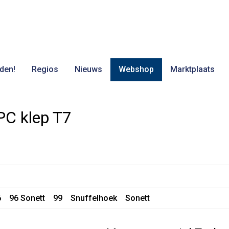
den!
Regios
Nieuws
Webshop
Marktplaats
PC klep T7
6
96 Sonett
99
Snuffelhoek
Sonett