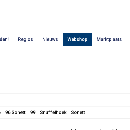
den!
Regios
Nieuws
Webshop
Marktplaats
6
96 Sonett
99
Snuffelhoek
Sonett