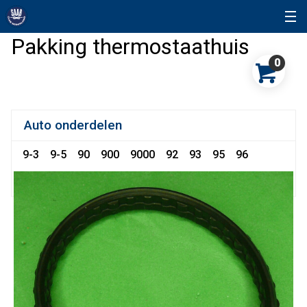
Pakking thermostaathuis
0
Auto onderdelen
9-3
9-5
90
900
9000
92
93
95
96
96 Sonett
99
Snuffelhoek
Sonett