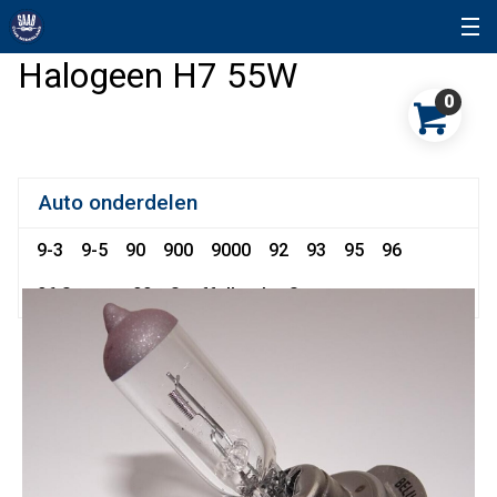
Halogeen H7 55W
0
Auto onderdelen
9-3
9-5
90
900
9000
92
93
95
96
96 Sonett
99
Snuffelhoek
Sonett