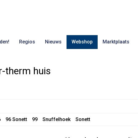
den!
Regios
Nieuws
Webshop
Marktplaats
r-therm huis
6
96 Sonett
99
Snuffelhoek
Sonett