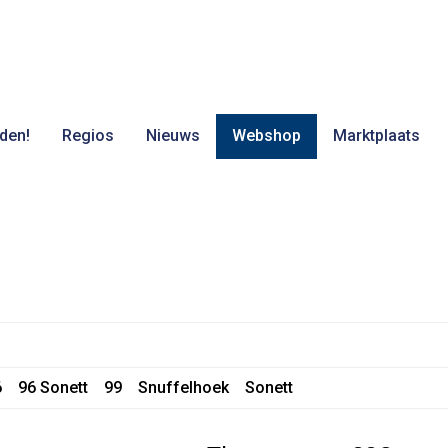
den!
Regios
Nieuws
Webshop
Marktplaats
6
96 Sonett
99
Snuffelhoek
Sonett