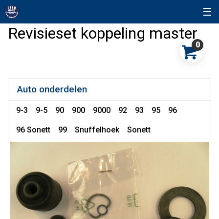
Revisieset koppeling master
0
Auto onderdelen
9-3
9-5
90
900
9000
92
93
95
96
96 Sonett
99
Snuffelhoek
Sonett