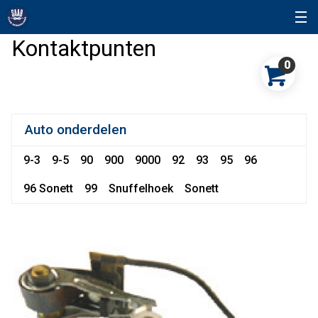
Kontaktpunten
0
Auto onderdelen
9-3
9-5
90
900
9000
92
93
95
96
96 Sonett
99
Snuffelhoek
Sonett