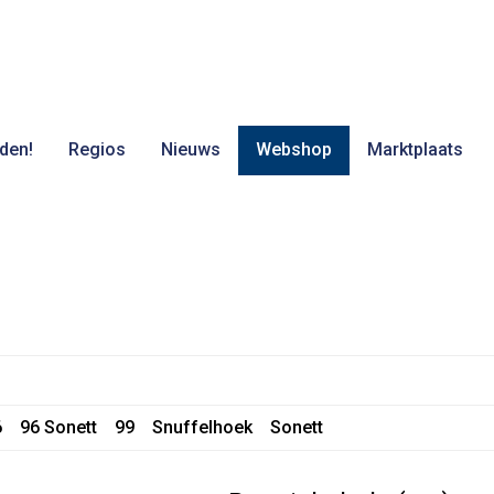
den!
Regios
Nieuws
Webshop
Marktplaats
6
96 Sonett
99
Snuffelhoek
Sonett