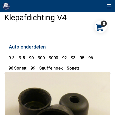
Klepafdichting V4
0
Auto onderdelen
9-3
9-5
90
900
9000
92
93
95
96
96 Sonett
99
Snuffelhoek
Sonett