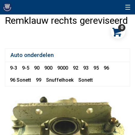
Remklauw rechts gereviseerd
0
Auto onderdelen
9-3
9-5
90
900
9000
92
93
95
96
96 Sonett
99
Snuffelhoek
Sonett