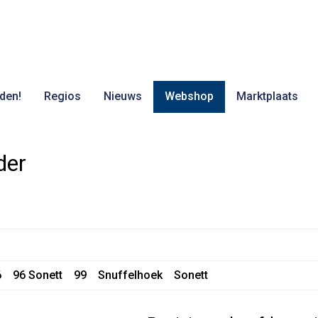
den!
Regios
Nieuws
Webshop
Marktplaats
der
6
96 Sonett
99
Snuffelhoek
Sonett