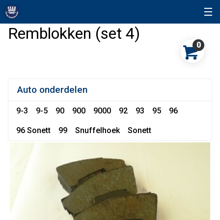
Remblokken (set 4)
0
Auto onderdelen
9-3
9-5
90
900
9000
92
93
95
96
96 Sonett
99
Snuffelhoek
Sonett