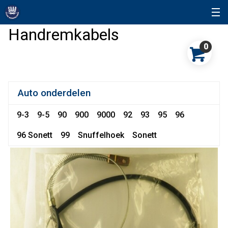
Handremkabels
0
Auto onderdelen
9-3
9-5
90
900
9000
92
93
95
96
96 Sonett
99
Snuffelhoek
Sonett