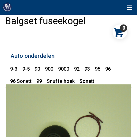
Balgset fuseekogel
0
Auto onderdelen
9-3
9-5
90
900
9000
92
93
95
96
96 Sonett
99
Snuffelhoek
Sonett