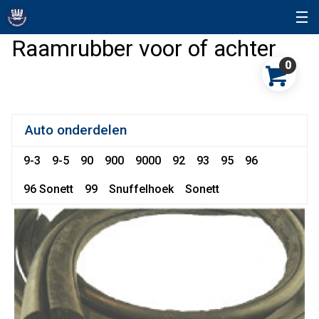
Raamrubber voor of achter
0
Auto onderdelen
9-3
9-5
90
900
9000
92
93
95
96
96 Sonett
99
Snuffelhoek
Sonett