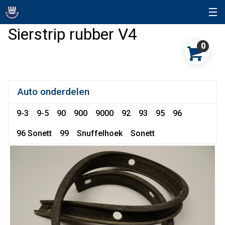
Sierstrip rubber V4
0
Auto onderdelen
9-3
9-5
90
900
9000
92
93
95
96
96 Sonett
99
Snuffelhoek
Sonett