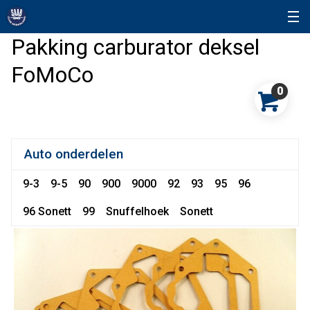
Pakking carburator deksel
FoMoCo
0
Auto onderdelen
9-3
9-5
90
900
9000
92
93
95
96
96 Sonett
99
Snuffelhoek
Sonett