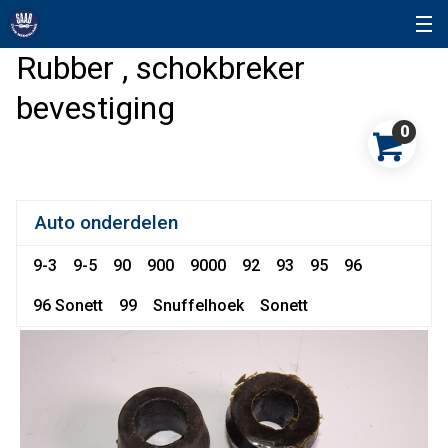
Rubber , schokbreker
bevestiging
0
Auto onderdelen
9-3
9-5
90
900
9000
92
93
95
96
96 Sonett
99
Snuffelhoek
Sonett