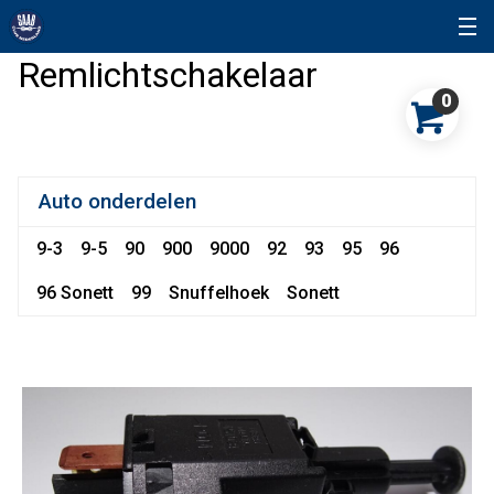
Remlichtschakelaar
0
Auto onderdelen
9-3
9-5
90
900
9000
92
93
95
96
96 Sonett
99
Snuffelhoek
Sonett