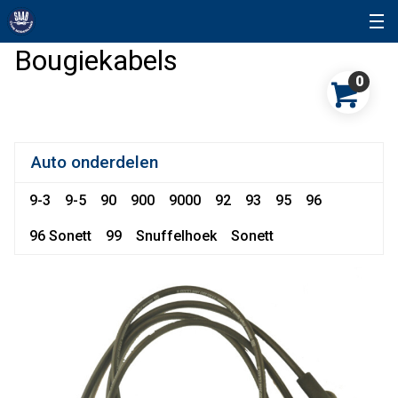
Bougiekabels
0
Auto onderdelen
9-3
9-5
90
900
9000
92
93
95
96
96 Sonett
99
Snuffelhoek
Sonett