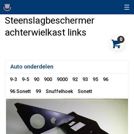
Steenslagbeschermer
achterwielkast links
0
Auto onderdelen
9-3
9-5
90
900
9000
92
93
95
96
96 Sonett
99
Snuffelhoek
Sonett