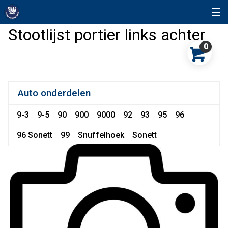
Stootlijst portier links achter
0
Auto onderdelen
9-3
9-5
90
900
9000
92
93
95
96
96 Sonett
99
Snuffelhoek
Sonett