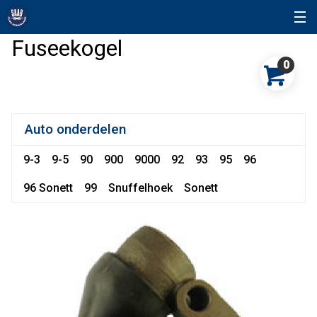
Fuseekogel
0
Auto onderdelen
9-3
9-5
90
900
9000
92
93
95
96
96 Sonett
99
Snuffelhoek
Sonett