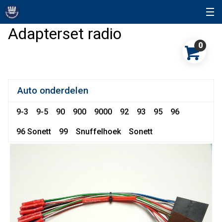
Adapterset radio
0
Auto onderdelen
9-3
9-5
90
900
9000
92
93
95
96
96 Sonett
99
Snuffelhoek
Sonett