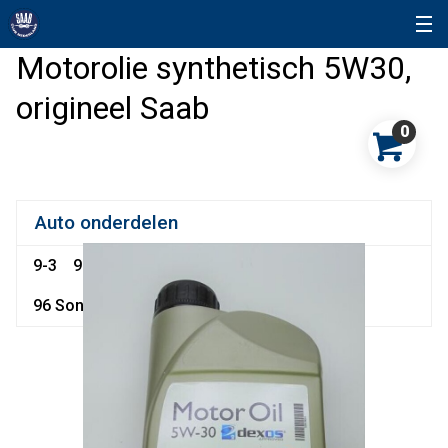
Motorolie synthetisch 5W30,
origineel Saab
0
Auto onderdelen
9-3
9-5
90
900
9000
92
93
95
96
96 Sonett
99
Snuffelhoek
Sonett