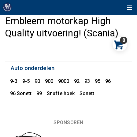
Embleem motorkap High
Quality uitvoering! (Scania)
0
Auto onderdelen
9-3
9-5
90
900
9000
92
93
95
96
96 Sonett
99
Snuffelhoek
Sonett
SPONSOREN