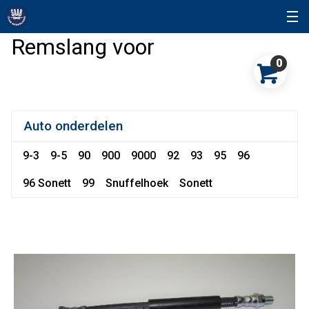
Remslang voor
0
Auto onderdelen
9-3
9-5
90
900
9000
92
93
95
96
96 Sonett
99
Snuffelhoek
Sonett