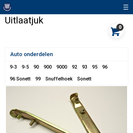
Uitlaatjuk
0
Auto onderdelen
9-3
9-5
90
900
9000
92
93
95
96
96 Sonett
99
Snuffelhoek
Sonett