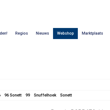
den!
Regios
Nieuws
Webshop
Marktplaats
6
96 Sonett
99
Snuffelhoek
Sonett