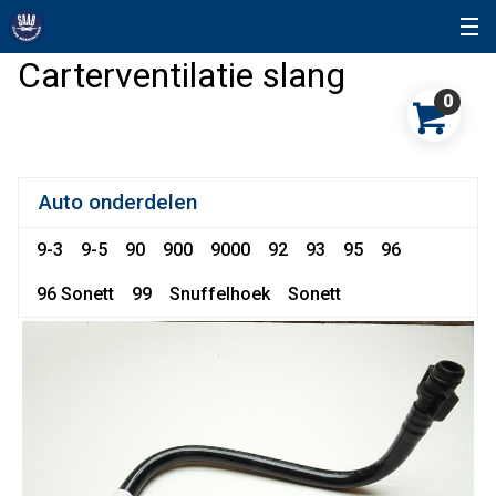
Carterventilatie slang
0
Auto onderdelen
9-3
9-5
90
900
9000
92
93
95
96
96 Sonett
99
Snuffelhoek
Sonett