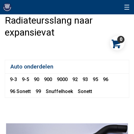
Radiateursslang naar
expansievat
0
Auto onderdelen
9-3
9-5
90
900
9000
92
93
95
96
96 Sonett
99
Snuffelhoek
Sonett