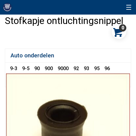
Stofkapje ontluchtingsnippel
0
Auto onderdelen
9-3
9-5
90
900
9000
92
93
95
96
96 Sonett
99
Snuffelhoek
Sonett