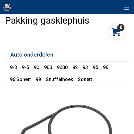
Pakking gasklephuis
0
Auto onderdelen
9-3
9-5
90
900
9000
92
93
95
96
96 Sonett
99
Snuffelhoek
Sonett