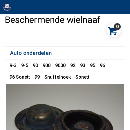
Beschermende wielnaaf
0
Auto onderdelen
9-3
9-5
90
900
9000
92
93
95
96
96 Sonett
99
Snuffelhoek
Sonett