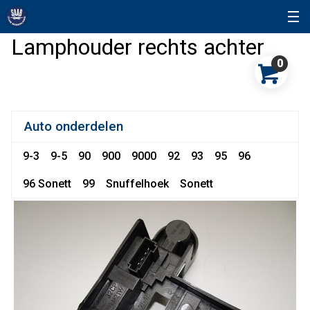
Lamphouder rechts achter
0
Auto onderdelen
9-3
9-5
90
900
9000
92
93
95
96
96 Sonett
99
Snuffelhoek
Sonett