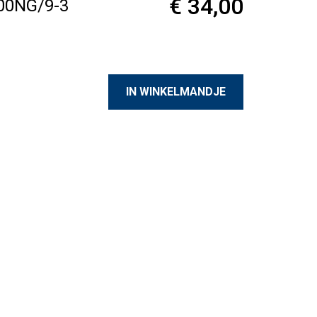
€ 34,00
900NG/9-3