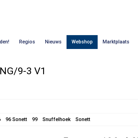
den!
Regios
Nieuws
Webshop
Marktplaats
0NG/9-3 V1
6
96 Sonett
99
Snuffelhoek
Sonett