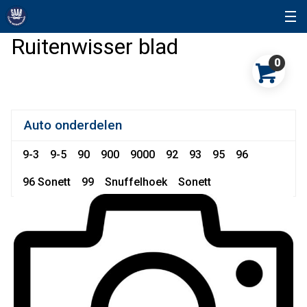
Ruitenwisser blad
0
Auto onderdelen
9-3
9-5
90
900
9000
92
93
95
96
96 Sonett
99
Snuffelhoek
Sonett