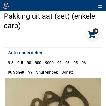
Pakking uitlaat (set) (enkele
carb)
0
Auto onderdelen
9-3
9-5
90
900
9000
92
93
95
96
96 Sonett
99
Snuffelhoek
Sonett