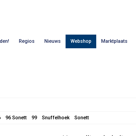
den!
Regios
Nieuws
Webshop
Marktplaats
6
96 Sonett
99
Snuffelhoek
Sonett