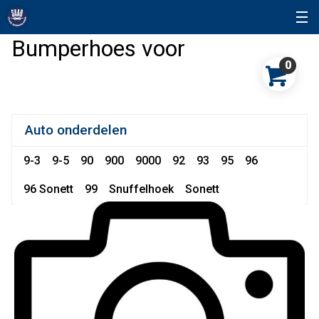
Bumperhoes voor
0
Auto onderdelen
9-3
9-5
90
900
9000
92
93
95
96
96 Sonett
99
Snuffelhoek
Sonett