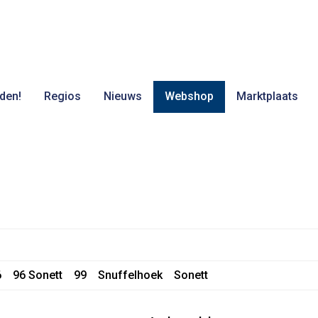
den!
Regios
Nieuws
Webshop
Marktplaats
6
96 Sonett
99
Snuffelhoek
Sonett