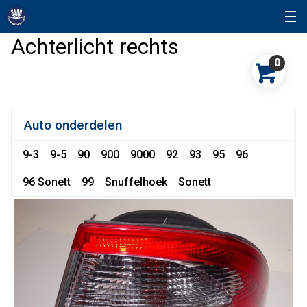
Achterlicht rechts
0
Auto onderdelen
9-3
9-5
90
900
9000
92
93
95
96
96 Sonett
99
Snuffelhoek
Sonett