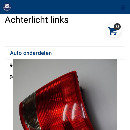
Achterlicht links
0
Auto onderdelen
9-3
9-5
90
900
9000
92
93
95
96
96 Sonett
99
Snuffelhoek
Sonett